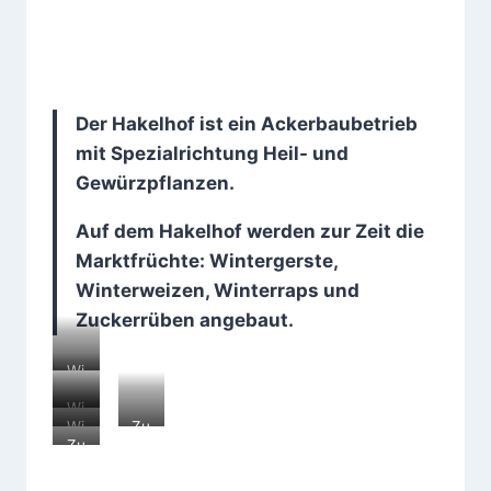
Der Hakelhof ist ein Ackerbaubetrieb
mit Spezialrichtung Heil- und
Gewürzpflanzen.
Auf dem Hakelhof werden zur Zeit die
Marktfrüchte: Wintergerste,
Winterweizen
,
Winterraps
und
Zuckerrüben
angebaut.
Wi
nte
Wi
rge
Wi
Zu
nte
rst
Zu
nte
ck
rw
e
ck
rra
err
eiz